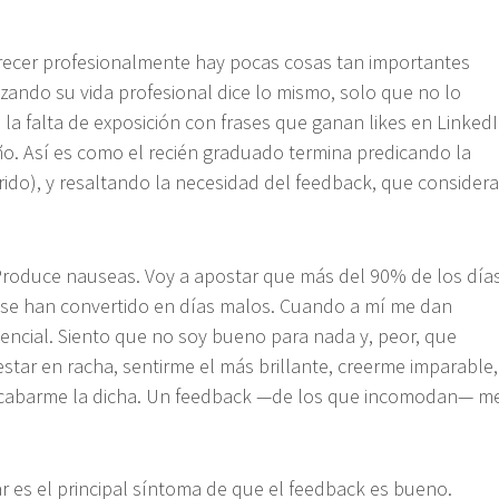
crecer profesionalmente hay pocas cosas tan importantes
ndo su vida profesional dice lo mismo, solo que no lo
 falta de exposición con frases que ganan likes en Linked
. Así es como el recién graduado termina predicando la
rido), y resaltando la necesidad del feedback, que considera
Produce nauseas. Voy a apostar que más del 90% de los día
 se han convertido en días malos. Cuando a mí me dan
tencial. Siento que no soy bueno para nada y, peor, que
tar en racha, sentirme el más brillante, creerme imparable,
acabarme la dicha. Un feedback —de los que incomodan— m
 es el principal síntoma de que el feedback es bueno.