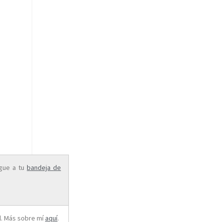
egue a tu
bandeja de
al. Más sobre mí
aquí
.