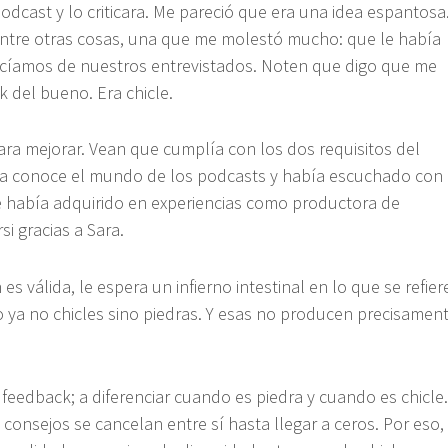
dcast y lo criticara. Me pareció que era una idea espantosa
, entre otras cosas, una que me molestó mucho: que le había
hacíamos de nuestros entrevistados. Noten que digo que me
 del bueno. Era chicle.
ara mejorar. Vean que cumplía con los dos requisitos del
ra conoce el mundo de los podcasts y había escuchado con
que había adquirido en experiencias como productora de
i gracias a Sara.
s válida, le espera un infierno intestinal en lo que se refier
 ya no chicles sino piedras. Y esas no producen precisamen
feedback; a diferenciar cuando es piedra y cuando es chicle.
s consejos se cancelan entre sí hasta llegar a ceros. Por eso,