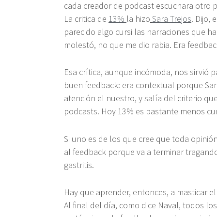
cada creador de podcast escuchara otro po
La critica de
13%
la hizo
Sara Trejos
. Dijo
parecido algo cursi las narraciones que 
molestó, no que me dio rabia. Era feedback
Esa crítica, aunque incómoda, nos sirvió p
buen feedback: era contextual porque Sa
atención el nuestro, y salía del criterio 
podcasts. Hoy 13% es bastante menos curs
Si uno es de los que cree que toda opinión e
al feedback porque va a terminar tragando
gastritis.
Hay que aprender, entonces, a masticar el 
Al final del día, como dice Naval, todos lo